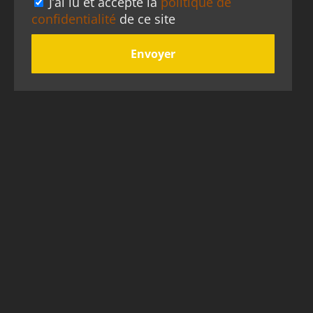
J’ai lu et accepte la
politique de
confidentialité
de ce site
Envoyer