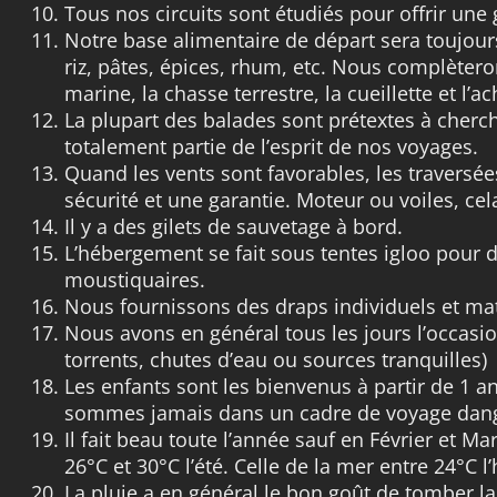
Tous nos circuits sont étudiés pour offrir une 
Notre base alimentaire de départ sera toujour
riz, pâtes, épices, rhum, etc. Nous complètero
marine, la chasse terrestre, la cueillette et l’
La plupart des balades sont prétextes à chercher
totalement partie de l’esprit de nos voyages.
Quand les vents sont favorables, les traversée
sécurité et une garantie. Moteur ou voiles, cel
Il y a des gilets de sauvetage à bord.
L’hébergement se fait sous tentes igloo pour 
moustiquaires.
Nous fournissons des draps individuels et mat
Nous avons en général tous les jours l’occasi
torrents, chutes d’eau ou sources tranquilles)
Les enfants sont les bienvenus à partir de 1 a
sommes jamais dans un cadre de voyage dan
Il fait beau toute l’année sauf en Février et 
26°C et 30°C l’été. Celle de la mer entre 24°C l’h
La pluie a en général le bon goût de tomber la