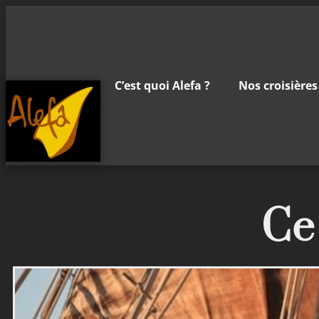
C’est quoi Alefa ?
Nos croisières
Ce 